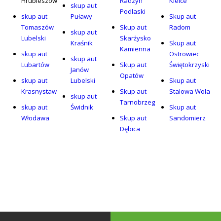
Hrubieszów
Radzyń
Kielce
skup aut
Podlaski
skup aut
Puławy
Skup aut
Tomaszów
Skup aut
Radom
skup aut
Lubelski
Skarżysko
Kraśnik
Skup aut
Kamienna
skup aut
Ostrowiec
skup aut
Lubartów
Skup aut
Świętokrzyski
Janów
Opatów
skup aut
Lubelski
Skup aut
Krasnystaw
Skup aut
Stalowa Wola
skup aut
Tarnobrzeg
skup aut
Świdnik
Skup aut
Włodawa
Skup aut
Sandomierz
Dębica