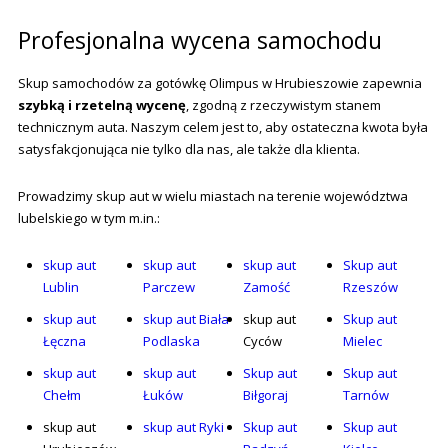
Profesjonalna wycena samochodu
Skup samochodów za gotówkę Olimpus w Hrubieszowie zapewnia
szybką i rzetelną wycenę
, zgodną z rzeczywistym stanem
technicznym auta. Naszym celem jest to, aby ostateczna kwota była
satysfakcjonująca nie tylko dla nas, ale także dla klienta.
Prowadzimy skup aut w wielu miastach na terenie województwa
lubelskiego w tym m.in.:
skup aut
skup aut
skup aut
Skup aut
Lublin
Parczew
Zamość
Rzeszów
skup aut
skup aut Biała
skup aut
Skup aut
Łęczna
Podlaska
Cyców
Mielec
skup aut
skup aut
Skup aut
Skup aut
Chełm
Łuków
Biłgoraj
Tarnów
skup aut
skup aut Ryki
Skup aut
Skup aut